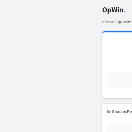
OpWin
.
Home
La Liga
Atleti
/
/
📊 Season P