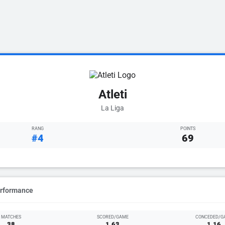
Atleti
La Liga
RANG
POINTS
#4
69
erformance
MATCHES
SCORED/GAME
CONCEDED/G
38
1.63
1.16