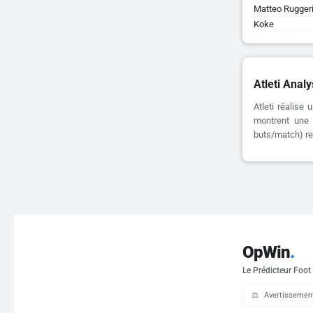
Matteo Rugger
Koke
Atleti Anal
Atleti réalise
montrent une c
buts/match) res
OpWin
.
Le Prédicteur Foot
⚖️
Avertissement 