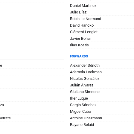
Daniel Martínez
Julio Díaz
Robin Le Normand
Dávid Hancko
Clément Lenglet
Javier Boñar
Ilias Kostis
FORWARDS
te
Alexander Sørloth
Ademola Lookman
Nicolás González
Julián Álvarez
Giuliano Simeone
Iker Luque
za
Sergio Sánchez
Miguel Cubo
errate
Antoine Griezmann
Rayane Belaid