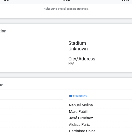
* Showing overall season statistics.
tion
Stadium
Unknown
City/Address
N/A
ad
DEFENDERS
Nahuel Molina
Marc Pubill
José Giménez
Aleksa Puric
Gerónimo Spina