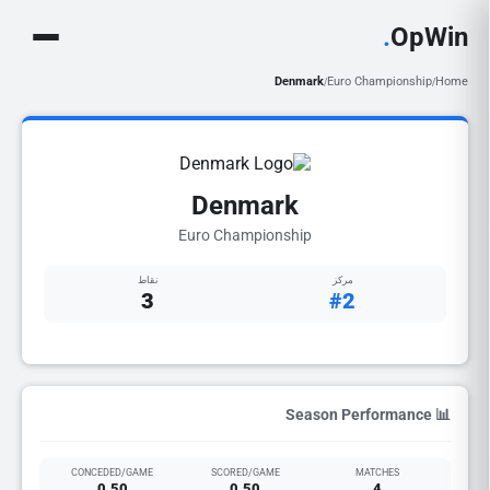
.
OpWin
Denmark
Euro Championship
Home
/
/
Denmark
Euro Championship
مركز
نقاط
3
#2
📊 Season Performance
CONCEDED/GAME
SCORED/GAME
MATCHES
0.50
0.50
4