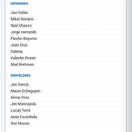
DEFENDERS
Javi Galán
Mikel Serrano
Raúl Chasco
Jorge Herrando
Flavien Boyomo
Juan Cruz
Catena
Valentin Rosier
Abel Bretones
MIDFIELDERS
Jon García
Mauro Echegoyen
Aimar Oroz
Jon Moncayola
Lucas Torró
Asier Osambela
Iker Munoz