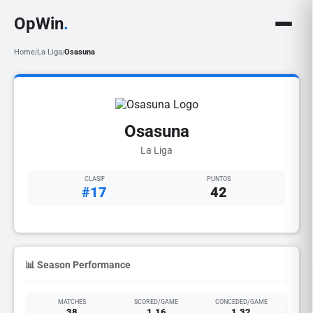
OpWin
.
Home
La Liga
Osasuna
/
/
Osasuna
La Liga
CLASIF
PUNTOS
#17
42
📊 Season Performance
MATCHES
SCORED/GAME
CONCEDED/GAME
38
1.16
1.32