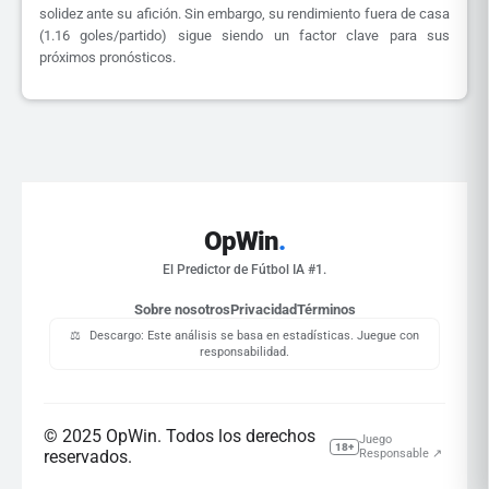
solidez ante su afición. Sin embargo, su rendimiento fuera de casa
(1.16 goles/partido) sigue siendo un factor clave para sus
próximos pronósticos.
OpWin
.
El Predictor de Fútbol IA #1.
Sobre nosotros
Privacidad
Términos
⚖️
Descargo: Este análisis se basa en estadísticas. Juegue con
responsabilidad.
© 2025 OpWin. Todos los derechos
Juego
18+
reservados.
Responsable ↗