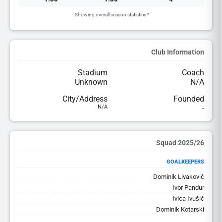
* Showing overall season statistics.
Club Information
Stadium
Coach
Unknown
N/A
City/Address
Founded
N/A
-
2025/26 Squad
GOALKEEPERS
Dominik Livaković
Ivor Pandur
Ivica Ivušić
Dominik Kotarski