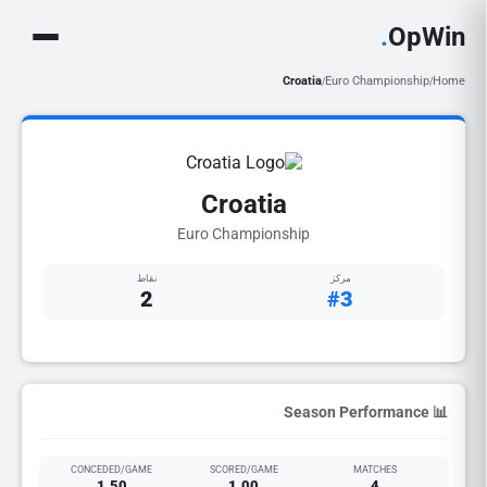
.
OpWin
Croatia
Euro Championship
Home
/
/
Croatia
Euro Championship
مركز
نقاط
2
#3
📊 Season Performance
CONCEDED/GAME
SCORED/GAME
MATCHES
1.50
1.00
4