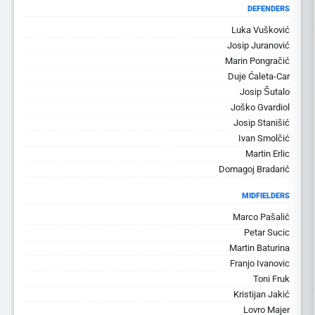
DEFENDERS
Luka Vušković
Josip Juranović
Marin Pongračić
Duje Ćaleta-Car
Josip Šutalo
Joško Gvardiol
Josip Stanišić
Ivan Smolčić
Martin Erlic
Domagoj Bradarić
MIDFIELDERS
Marco Pašalić
Petar Sucic
Martin Baturina
Franjo Ivanovic
Toni Fruk
Kristijan Jakić
Lovro Majer