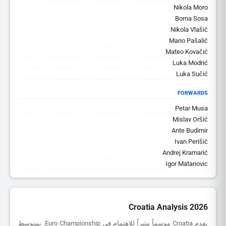
Nikola Moro
Borna Sosa
Nikola Vlašić
Mario Pašalić
Mateo Kovačić
Luka Modrić
Luka Sučić
FORWARDS
Petar Musa
Mislav Oršić
Ante Budimir
Ivan Perišić
Andrej Kramarić
Igor Matanovic
Croatia Analysis 2026
يقدم Croatia موسماً مثيراً للاهتمام في Euro Championship. بمتوسط