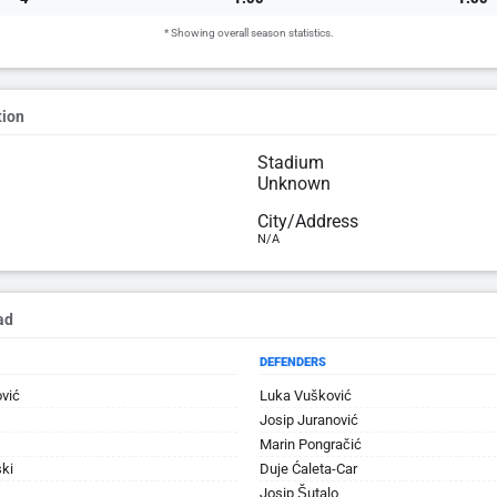
* Showing overall season statistics.
tion
Stadium
Unknown
City/Address
N/A
ad
DEFENDERS
vić
Luka Vušković
Josip Juranović
Marin Pongračić
ki
Duje Ćaleta-Car
Josip Šutalo