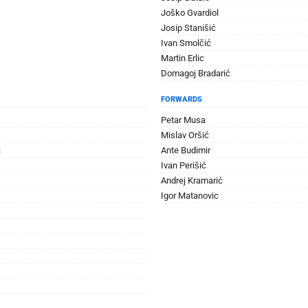
Joško Gvardiol
Josip Stanišić
Ivan Smolčić
Martin Erlic
Domagoj Bradarić
FORWARDS
Petar Musa
Mislav Oršić
a
Ante Budimir
Ivan Perišić
Andrej Kramarić
Igor Matanovic