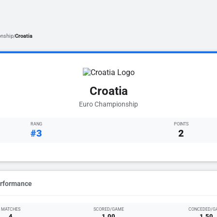
nship
Croatia
/
Croatia
Euro Championship
RANG
POINTS
#3
2
erformance
MATCHES
SCORED/GAME
CONCEDED/G
4
1.00
1.50