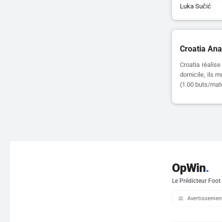
Luka Sučić
Croatia Ana
Croatia réali
domicile, ils m
(1.00 buts/matc
OpWin
.
Le Prédicteur Foot
⚖️
Avertissement 