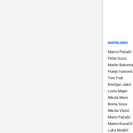
MIDFIELDERS
Marco Pašalić
Petar Sucic
Martin Baturin
Franjo Ivanovic
Toni Fruk
Kristijan Jakić
Lovro Majer
Nikola Moro
Borna Sosa
Nikola Vlašić
Mario Pašalić
Mateo Kovačić
Luka Modrić