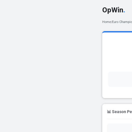
OpWin
.
Home
Euro Champio
/
📊 Season P