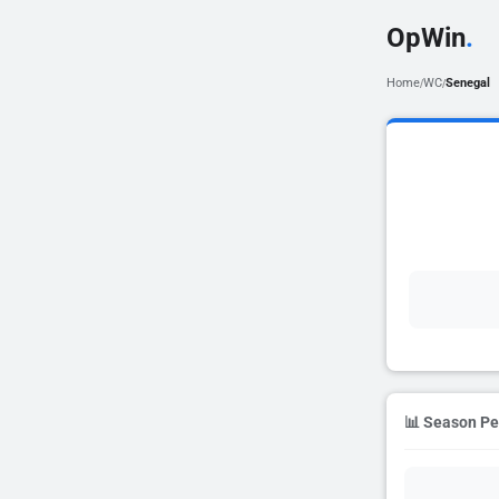
OpWin
.
Home
WC
Senegal
/
/
📊 Season P