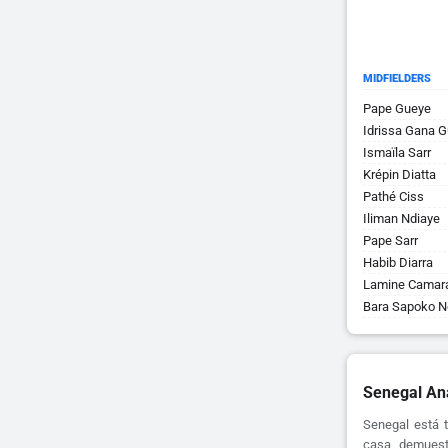
MIDFIELDERS
Pape Gueye
Idrissa Gana 
Ismaïla Sarr
Krépin Diatta
Pathé Ciss
Iliman Ndiaye
Pape Sarr
Habib Diarra
Lamine Camar
Bara Sapoko N
Senegal An
Senegal está 
casa, demuestr