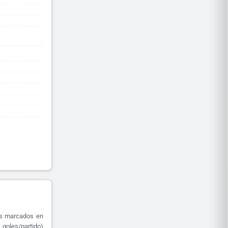
es marcados en
 goles/partido)