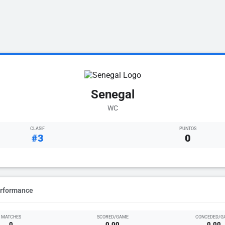
Senegal
WC
CLASIF
PUNTOS
#3
0
erformance
MATCHES
SCORED/GAME
CONCEDED/G
0
0.00
0.00