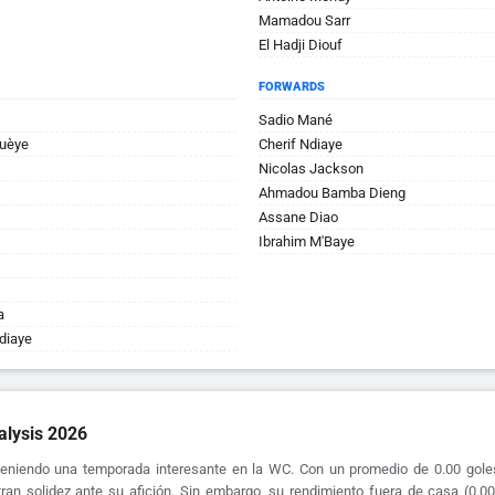
Mamadou Sarr
El Hadji Diouf
FORWARDS
Sadio Mané
Guèye
Cherif Ndiaye
Nicolas Jackson
Ahmadou Bamba Dieng
Assane Diao
Ibrahim M'Baye
a
diaye
alysis 2026
teniendo una temporada interesante en la WC. Con un promedio de 0.00 gol
an solidez ante su afición. Sin embargo, su rendimiento fuera de casa (0.00