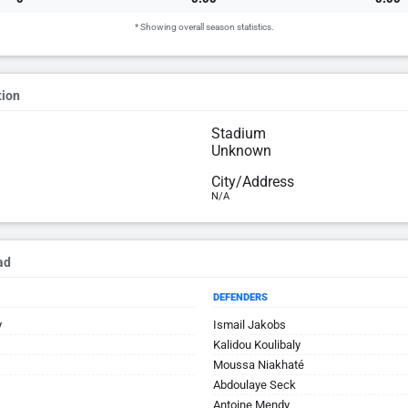
* Showing overall season statistics.
tion
Stadium
Unknown
City/Address
N/A
ad
DEFENDERS
y
Ismail Jakobs
Kalidou Koulibaly
Moussa Niakhaté
Abdoulaye Seck
Antoine Mendy