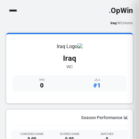
.
OpWin
Iraq
WC
Home
/
/
Iraq
WC
مركز
نقاط
0
#1
📊 Season Performance
CONCEDED/GAME
SCORED/GAME
MATCHES
0.00
0.00
0