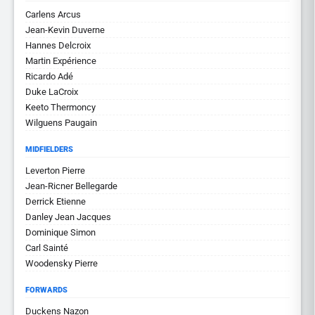
Carlens Arcus
Jean-Kevin Duverne
Hannes Delcroix
Martin Expérience
Ricardo Adé
Duke LaCroix
Keeto Thermoncy
Wilguens Paugain
MIDFIELDERS
Leverton Pierre
Jean-Ricner Bellegarde
Derrick Etienne
Danley Jean Jacques
Dominique Simon
Carl Sainté
Woodensky Pierre
FORWARDS
Duckens Nazon