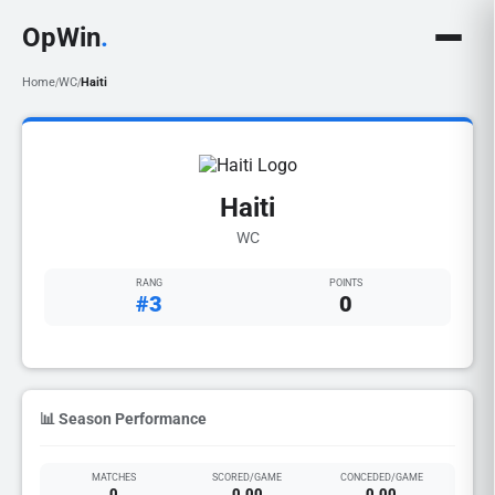
OpWin
.
Home
WC
Haiti
/
/
Haiti
WC
RANG
POINTS
#3
0
📊 Season Performance
MATCHES
SCORED/GAME
CONCEDED/GAME
0
0.00
0.00