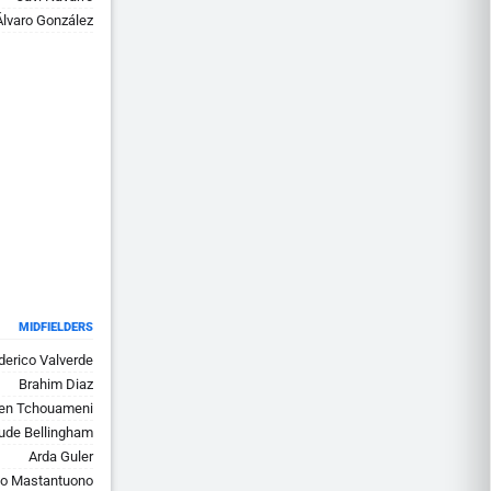
Álvaro González
MIDFIELDERS
derico Valverde
Brahim Diaz
ien Tchouameni
ude Bellingham
Arda Guler
co Mastantuono