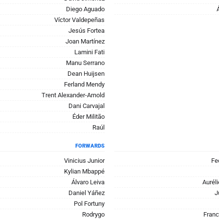
Diego Aguado
Víctor Valdepeñas
Jesús Fortea
Joan Martínez
Lamini Fati
Manu Serrano
Dean Huijsen
Ferland Mendy
Trent Alexander-Arnold
Dani Carvajal
Éder Militão
Raúl
FORWARDS
Vinicius Junior
Fe
Kylian Mbappé
Álvaro Leiva
Aurél
Daniel Yáñez
J
Pol Fortuny
Rodrygo
Fran