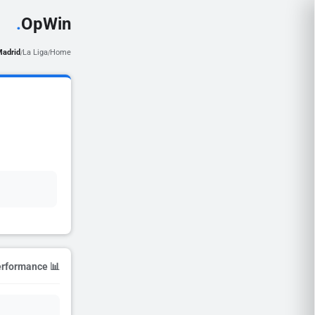
.
OpWin
Madrid
La Liga
Home
/
/
📊 Season Performance