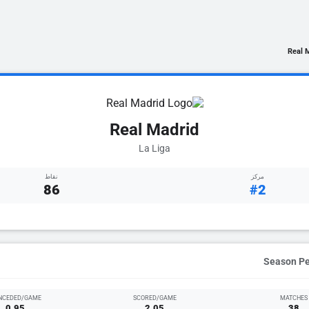
Real 
Real Madrid
La Liga
مركز
نقاط
86
#2
NCEDED/GAME
SCORED/GAME
MATCHES
0.95
2.05
38