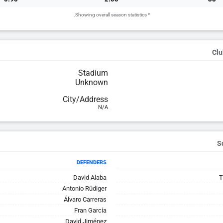
* Showing overall season statistics.
Clu
Stadium
Unknown
City/Address
N/A
DEFENDERS
David Alaba
T
Antonio Rüdiger
Álvaro Carreras
Fran García
David Jiménez