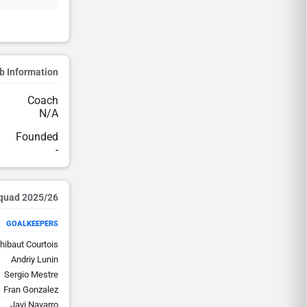
b Information
Coach
N/A
Founded
-
2025/26 Squad
GOALKEEPERS
hibaut Courtois
Andriy Lunin
Sergio Mestre
Fran Gonzalez
Javi Navarro