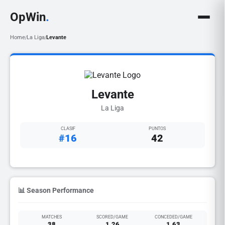
OpWin
.
Home
La Liga
Levante
/
/
Levante
La Liga
CLASIF
PUNTOS
#16
42
📊 Season Performance
MATCHES
SCORED/GAME
CONCEDED/GAME
38
1.26
1.63