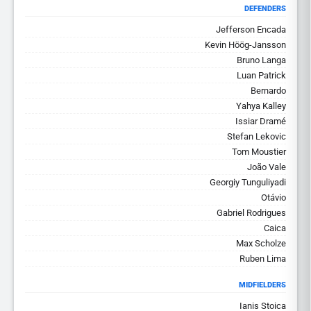
DEFENDERS
Jefferson Encada
Kevin Höög-Jansson
Bruno Langa
Luan Patrick
Bernardo
Yahya Kalley
Issiar Dramé
Stefan Lekovic
Tom Moustier
João Vale
Georgiy Tunguliyadi
Otávio
Gabriel Rodrigues
Caica
Max Scholze
Ruben Lima
MIDFIELDERS
Ianis Stoica