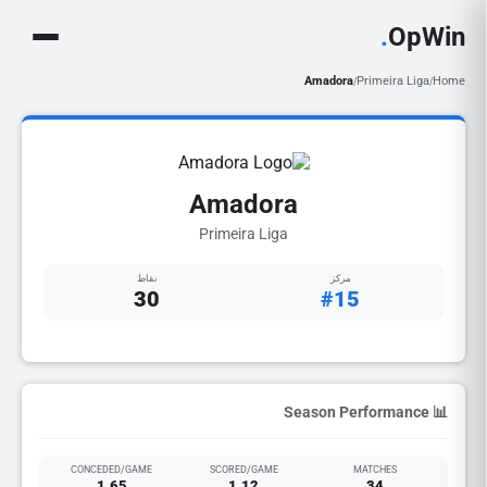
.
OpWin
Amadora
Primeira Liga
Home
/
/
Amadora
Primeira Liga
مركز
نقاط
30
#15
📊 Season Performance
CONCEDED/GAME
SCORED/GAME
MATCHES
1.65
1.12
34