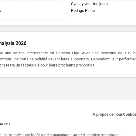
Sydney van Hooijdonk
a
Rodrigo Pinho
alysis 2026
se une saison intéressante en Primeira Liga. Avec une moyenne de 1.12 
ontrent une certaine solidité devant leurs supporters. Cependant, leur performan
h) reste un facteur clé pour leurs prochains pronostics.
À propos de nous
Confide
 IA N°1.
: Cette analyse est basée sur des statistiques. Jouez de manière responsable.