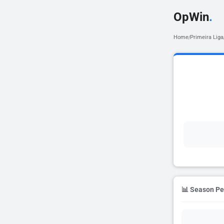
OpWin
.
Home
Primeira Liga
/
📊 Season P