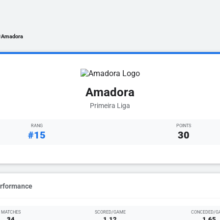
Amadora
/
Amadora
Primeira Liga
RANG
POINTS
#15
30
erformance
MATCHES
SCORED/GAME
CONCEDED/G
34
1.12
1.65