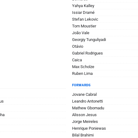
Yahya Kalley
Issiar Dramé
Stefan Lekovic
Tom Moustier
João Vale
Georgiy Tunguliyadi
Otávio
Gabriel Rodrigues
Caica
Max Scholze
Ruben Lima
FORWARDS
Jovane Cabral
us
Leandro Antonetti
Mathew Gbomadu
oha
Alisson Jesus
Jorge Meireles
Henrique Poniewas
Bilal Brahimi