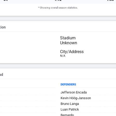
* Showing overall season statistics.
tion
Stadium
Unknown
City/Address
N/A
ad
DEFENDERS
Jefferson Encada
Kevin Höög-Jansson
Bruno Langa
Luan Patrick
Bernardo