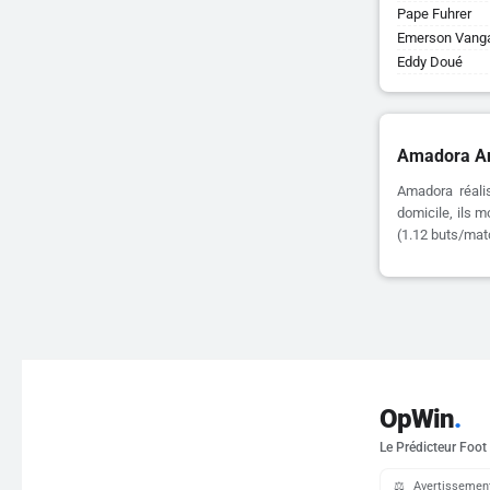
Pape Fuhrer
Emerson Vang
Eddy Doué
Amadora An
Amadora réali
domicile, ils m
(1.12 buts/matc
OpWin
.
Le Prédicteur Foot
⚖️
Avertissement 