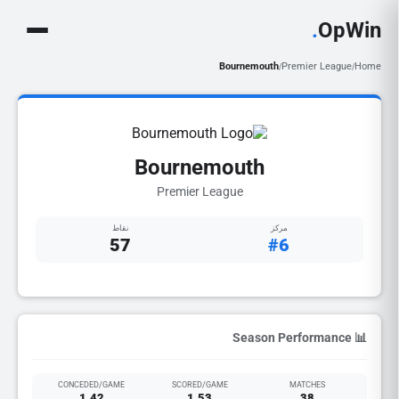
.
OpWin
Bournemouth
Premier League
Home
/
/
Bournemouth
Premier League
مركز
نقاط
57
#6
📊 Season Performance
CONCEDED/GAME
SCORED/GAME
MATCHES
1.42
1.53
38