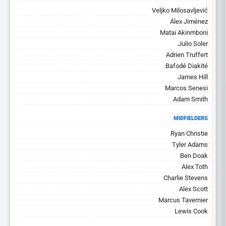
Veljko Milosavljević
Álex Jiménez
Matai Akinmboni
Julio Soler
Adrien Truffert
Bafodé Diakité
James Hill
Marcos Senesi
Adam Smith
MIDFIELDERS
Ryan Christie
Tyler Adams
Ben Doak
Alex Toth
Charlie Stevens
Alex Scott
Marcus Tavernier
Lewis Cook