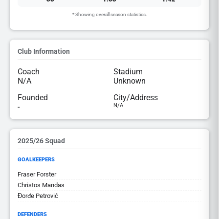
* Showing overall season statistics.
Club Information
Coach
Stadium
N/A
Unknown
Founded
City/Address
-
N/A
2025/26 Squad
GOALKEEPERS
Fraser Forster
Christos Mandas
Đorđe Petrović
DEFENDERS