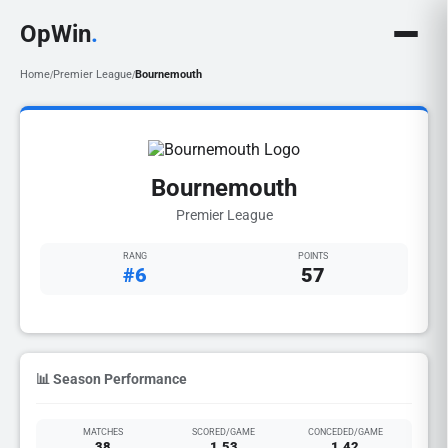
OpWin
.
Home
Premier League
Bournemouth
/
/
Bournemouth
Premier League
RANG
POINTS
#6
57
📊 Season Performance
MATCHES
SCORED/GAME
CONCEDED/GAME
38
1.53
1.42