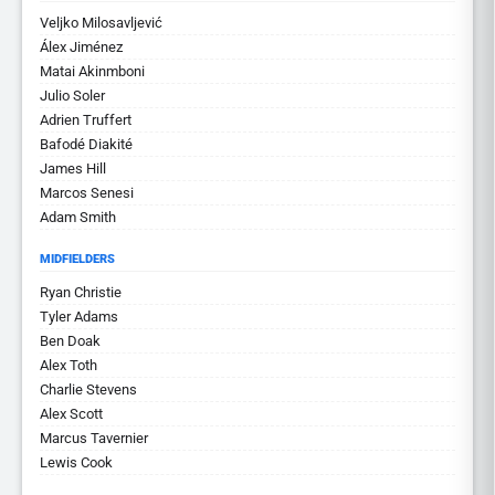
Veljko Milosavljević
Álex Jiménez
Matai Akinmboni
Julio Soler
Adrien Truffert
Bafodé Diakité
James Hill
Marcos Senesi
Adam Smith
MIDFIELDERS
Ryan Christie
Tyler Adams
Ben Doak
Alex Toth
Charlie Stevens
Alex Scott
Marcus Tavernier
Lewis Cook