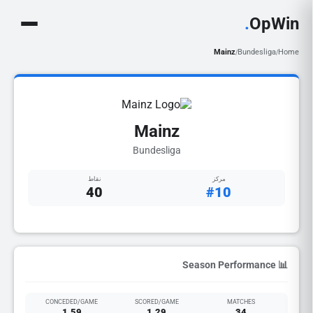
.
OpWin
Mainz
Bundesliga
Home
/
/
Mainz
Bundesliga
مركز
نقاط
40
#10
📊 Season Performance
CONCEDED/GAME
SCORED/GAME
MATCHES
1.59
1.29
34