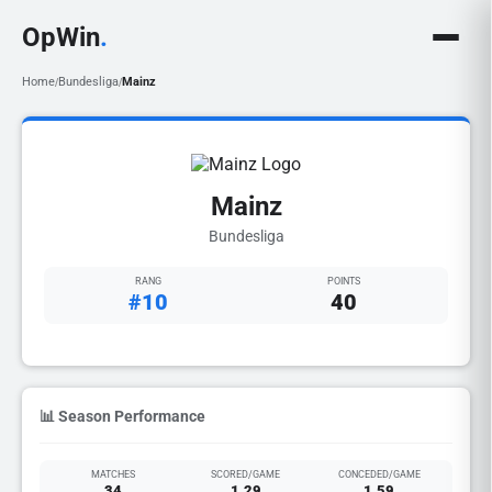
OpWin
.
Home
Bundesliga
Mainz
/
/
Mainz
Bundesliga
RANG
POINTS
#10
40
📊 Season Performance
MATCHES
SCORED/GAME
CONCEDED/GAME
34
1.29
1.59