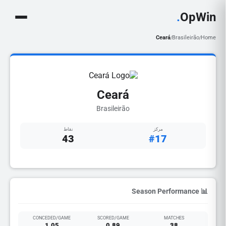
.
OpWin
Ceará
Brasileirão
Home
/
/
Ceará
Brasileirão
مركز
نقاط
43
#17
📊 Season Performance
CONCEDED/GAME
SCORED/GAME
MATCHES
1.05
0.89
38