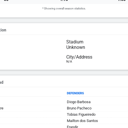
* Showing overall season statistics.
tion
Stadium
Unknown
City/Address
N/A
ad
DEFENDERS
Diogo Barbosa
tre
Bruno Pacheco
Tobias Figueiredo
Mailton dos Santos
Erandir