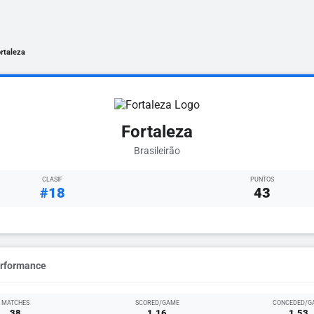
rtaleza
Fortaleza
Brasileirão
CLASIF
PUNTOS
#18
43
erformance
MATCHES
SCORED/GAME
CONCEDED/G
38
1.16
1.53