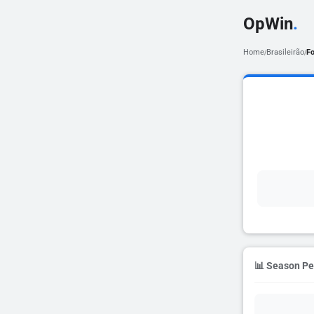
OpWin
.
Home
Brasileirão
Fo
/
/
📊 Season P