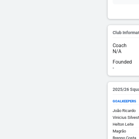
Club Informa
Coach
N/A
Founded
-
2025/26 Squ
GOALKEEPERS
João Ricardo
Vinicius Silves
Helton Leite
Magrão
Brenno Costa