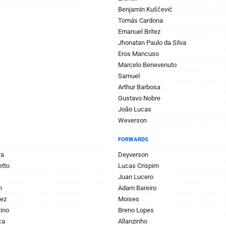
Benjamín Kuščević
Tomás Cardona
Emanuel Brítez
Jhonatan Paulo da Silva
Eros Mancuso
Marcelo Benevenuto
Samuel
Arthur Barbosa
Gustavo Nobre
João Lucas
Weverson
FORWARDS
ra
Deyverson
tto
Lucas Crispim
Juan Lucero
n
Adam Bareiro
nez
Moises
ino
Breno Lopes
ca
Allanzinho