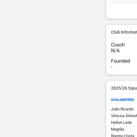
Club Informa
Coach
N/A
Founded
-
2025/26 Squ
GOALKEEPERS
João Ricardo
Vinicius Silves
Helton Leite
Magrão
Brenno Costa