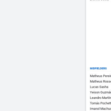
MIDFIELDERS
Matheus Perei
Matheus Rosse
Lucas Sasha
Yeison Guzmá
Leandro Martí
Tomás Pochett
Imanol Machu