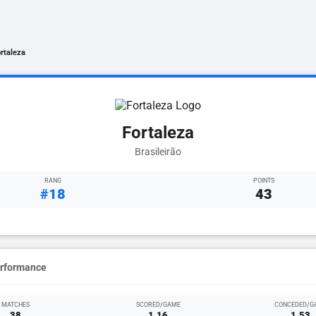
rtaleza
Fortaleza
Brasileirão
RANG
POINTS
#18
43
erformance
MATCHES
SCORED/GAME
CONCEDED/G
38
1.16
1.53