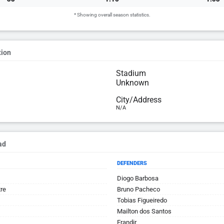
* Showing overall season statistics.
tion
Stadium
Unknown
City/Address
N/A
ad
DEFENDERS
Diogo Barbosa
tre
Bruno Pacheco
Tobias Figueiredo
Mailton dos Santos
Erandir