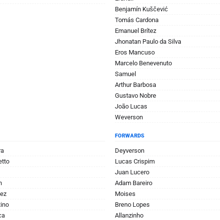
Benjamín Kuščević
Tomás Cardona
Emanuel Brítez
Jhonatan Paulo da Silva
Eros Mancuso
Marcelo Benevenuto
Samuel
Arthur Barbosa
Gustavo Nobre
João Lucas
Weverson
FORWARDS
ra
Deyverson
tto
Lucas Crispim
Juan Lucero
n
Adam Bareiro
nez
Moises
ino
Breno Lopes
ca
Allanzinho