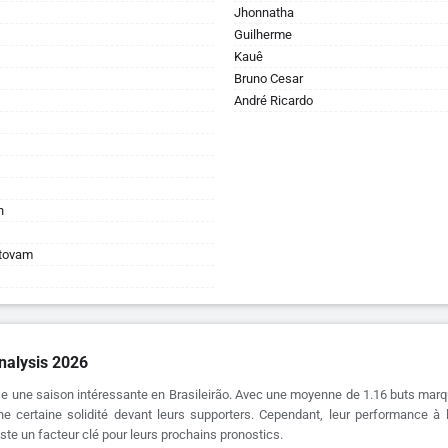
Jhonnatha
Guilherme
Kauê
Bruno Cesar
André Ricardo
n
stovam
nalysis 2026
ise une saison intéressante en Brasileirão. Avec une moyenne de 1.16 buts marq
ne certaine solidité devant leurs supporters. Cependant, leur performance à l'
te un facteur clé pour leurs prochains pronostics.