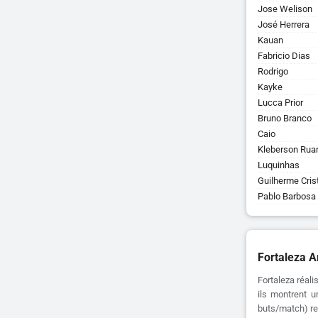
Jose Welison
José Herrera
Kauan
Fabricio Dias
Rodrigo
Kayke
Lucca Prior
Bruno Branco
Caio
Kleberson Rua
Luquinhas
Guilherme Cri
Pablo Barbosa
Fortaleza A
Fortaleza réal
ils montrent u
buts/match) res