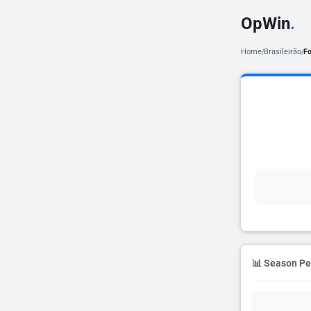
OpWin
.
Home
Brasileirão
Fo
/
/
📊 Season P