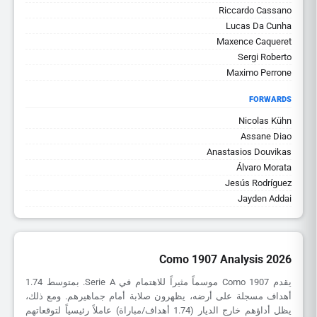
Riccardo Cassano
Lucas Da Cunha
Maxence Caqueret
Sergi Roberto
Maximo Perrone
FORWARDS
Nicolas Kühn
Assane Diao
Anastasios Douvikas
Álvaro Morata
Jesús Rodríguez
Jayden Addai
Como 1907 Analysis 2026
يقدم Como 1907 موسماً مثيراً للاهتمام في Serie A. بمتوسط 1.74
أهداف مسجلة على أرضه، يظهرون صلابة أمام جماهيرهم. ومع ذلك،
يظل أداؤهم خارج الديار (1.74 أهداف/مباراة) عاملاً رئيسياً لتوقعاتهم