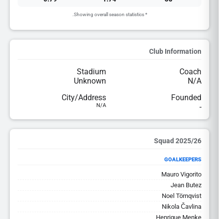
* Showing overall season statistics.
Club Information
Stadium
Coach
Unknown
N/A
City/Address
Founded
N/A
-
2025/26 Squad
GOALKEEPERS
Mauro Vigorito
Jean Butez
Noel Törnqvist
Nikola Čavlina
Henrique Menke