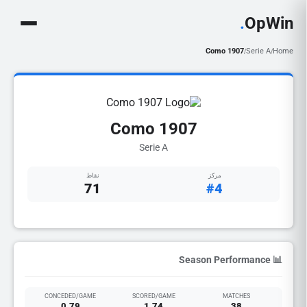
.
OpWin
Como 1907
Serie A
Home
/
/
Como 1907
Serie A
مركز
نقاط
71
#4
📊 Season Performance
CONCEDED/GAME
SCORED/GAME
MATCHES
0.79
1.74
38