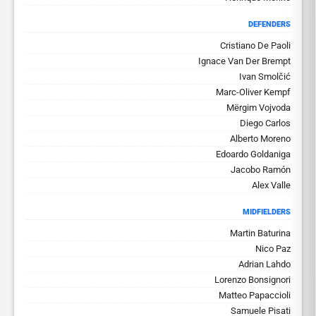
DEFENDERS
Cristiano De Paoli
Ignace Van Der Brempt
Ivan Smolčić
Marc-Oliver Kempf
Mërgim Vojvoda
Diego Carlos
Alberto Moreno
Edoardo Goldaniga
Jacobo Ramón
Alex Valle
MIDFIELDERS
Martin Baturina
Nico Paz
Adrian Lahdo
Lorenzo Bonsignori
Matteo Papaccioli
Samuele Pisati