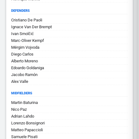
DEFENDERS
Cristiano De Paoli
Ignace Van Der Brempt
Ivan Smolčić
Marc-Oliver Kempf
Mërgim Vojvoda
Diego Carlos
Alberto Moreno
Edoardo Goldaniga
Jacobo Ramón
Alex Valle
MIDFIELDERS
Martin Baturina
Nico Paz
Adrian Lahdo
Lorenzo Bonsignori
Matteo Papaccioli
Samuele Pisati