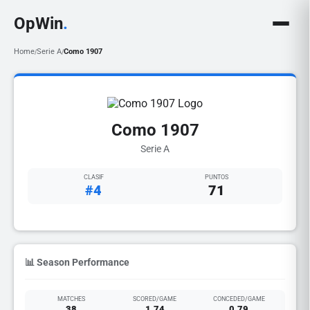
OpWin
.
Home
Serie A
Como 1907
/
/
Como 1907
Serie A
CLASIF
PUNTOS
#4
71
📊 Season Performance
MATCHES
SCORED/GAME
CONCEDED/GAME
38
1.74
0.79