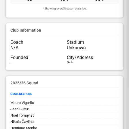
* Showing overall season statistics.
Club Information
Coach
Stadium
N/A
Unknown
Founded
City/Address
-
N/A
2025/26 Squad
GOALKEEPERS
Mauro Vigorito
Jean Butez
Noel Törnqvist
Nikola Čavlina
Henrique Menke