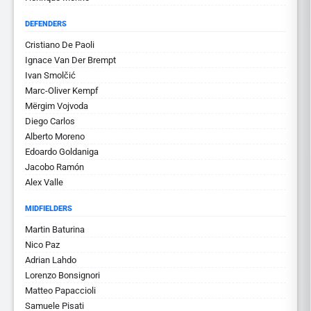
DEFENDERS
Cristiano De Paoli
Ignace Van Der Brempt
Ivan Smolčić
Marc-Oliver Kempf
Mërgim Vojvoda
Diego Carlos
Alberto Moreno
Edoardo Goldaniga
Jacobo Ramón
Alex Valle
MIDFIELDERS
Martin Baturina
Nico Paz
Adrian Lahdo
Lorenzo Bonsignori
Matteo Papaccioli
Samuele Pisati