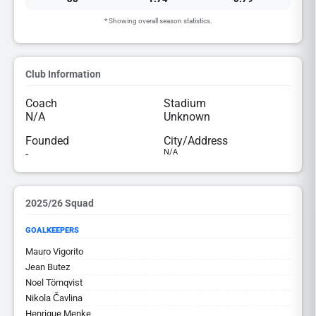
* Showing overall season statistics.
Club Information
Coach
Stadium
N/A
Unknown
Founded
City/Address
-
N/A
2025/26 Squad
GOALKEEPERS
Mauro Vigorito
Jean Butez
Noel Törnqvist
Nikola Čavlina
Henrique Menke