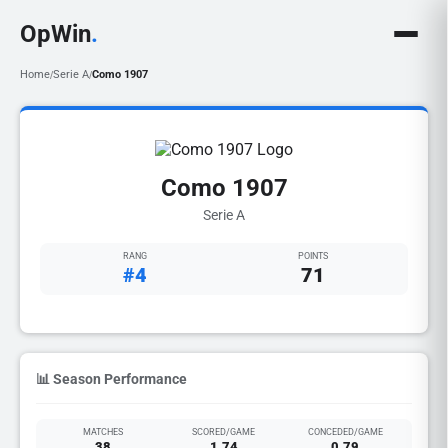
OpWin
.
Home
Serie A
Como 1907
/
/
Como 1907
Serie A
RANG
POINTS
#4
71
📊 Season Performance
MATCHES
SCORED/GAME
CONCEDED/GAME
38
1.74
0.79