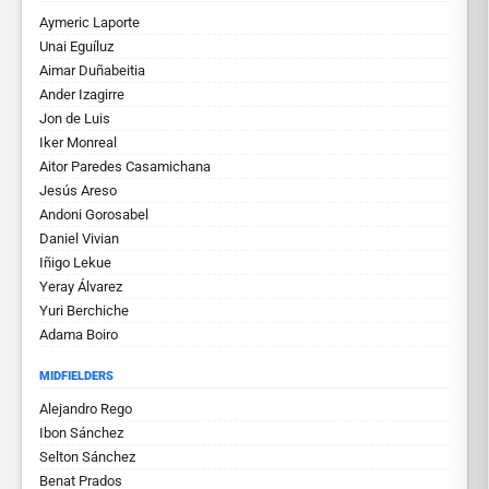
Aymeric Laporte
Unai Eguíluz
Aimar Duñabeitia
Ander Izagirre
Jon de Luis
Iker Monreal
Aitor Paredes Casamichana
Jesús Areso
Andoni Gorosabel
Daniel Vivian
Iñigo Lekue
Yeray Álvarez
Yuri Berchiche
Adama Boiro
MIDFIELDERS
Alejandro Rego
Ibon Sánchez
Selton Sánchez
Benat Prados