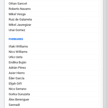
Oihan Sancet
Roberto Navarro
Mikel Vesga
Ruiz de Galarreta
Mikel Jauregizar
Unai Gomez
FORWARDS
Iñaki Williams
Nico Williams
Urko Izeta
Endika Buján
Adrián Pérez
Asier Hierro
Éder García
Elijah Gift
Nico Serrano
Gorka Guruzeta
Álex Berenguer
Sannadi