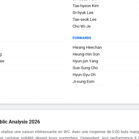
Tae-hyeon Kim
Gi-hyuk Lee
Tae-seok Lee
Cho Wi-Je
FORWARDS
Hwang Heechan
g
Heung-min Son
Lee
Hyun-jun Yang
Gue-Sung Cho
Hyun-Gyu Oh
Ji-sung Eom
lic Analysis 2026
 réalise une saison intéressante en WC. Avec une moyenne de 0.00 buts marq
ne certaine solidité devant leurs supporters. Cependant, leur performance à l'