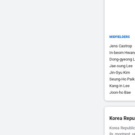
MIDFIELDERS
Jens Castrop
In-beom Hwan
Dong-gyeong 
Jae-sung Lee
Jin-Gyu Kim
Seung-Ho Paik
Kang-in Lee
Joon-ho Bae
Korea Repub
Korea Republic
ils montrent u