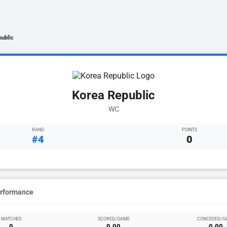
public
Korea Republic
WC
RANG
POINTS
#4
0
erformance
MATCHES
SCORED/GAME
CONCEDED/G
0
0.00
0.00