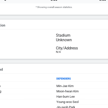
* Showing overall season statistics.
tion
Stadium
Unknown
City/Address
N/A
ad
DEFENDERS
m
Min-Jae Kim
g
Moon-hwan Kim
Han-bum Lee
Young-woo Seol
Jin-seob Park