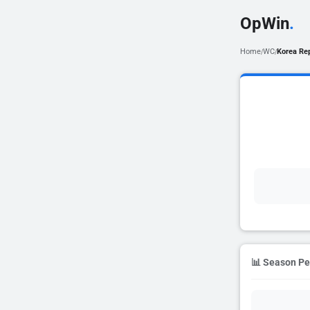
OpWin
.
Home
WC
Korea Re
/
/
📊 Season P