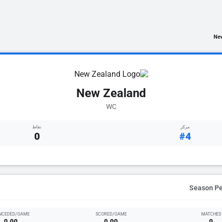
Ne
New Zealand
WC
مركز
نقاط
0
#4
NCEDED/GAME
SCORED/GAME
MATCHES
0.00
0.00
0