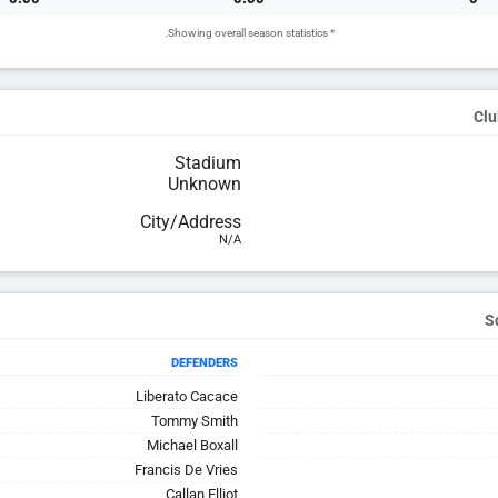
* Showing overall season statistics.
Clu
Stadium
Unknown
City/Address
N/A
DEFENDERS
Liberato Cacace
Tommy Smith
Michael Boxall
Francis De Vries
Callan Elliot