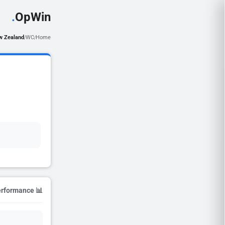
.
OpWin
w Zealand
WC
Home
/
/
📊 Season Performance