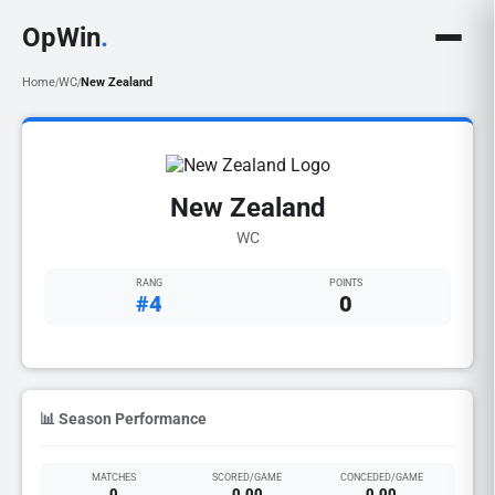
OpWin
.
Home
WC
New Zealand
/
/
New Zealand
WC
RANG
POINTS
#4
0
📊 Season Performance
MATCHES
SCORED/GAME
CONCEDED/GAME
0
0.00
0.00