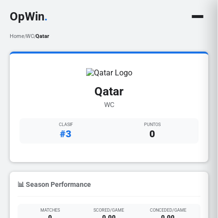
OpWin
.
Home
WC
Qatar
/
/
Qatar
WC
CLASIF
PUNTOS
#3
0
📊 Season Performance
MATCHES
SCORED/GAME
CONCEDED/GAME
0
0.00
0.00