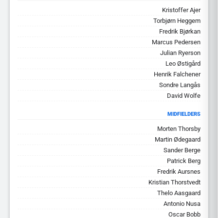
Kristoffer Ajer
Torbjørn Heggem
Fredrik Bjørkan
Marcus Pedersen
Julian Ryerson
Leo Østigård
Henrik Falchener
Sondre Langås
David Wolfe
MIDFIELDERS
Morten Thorsby
Martin Ødegaard
Sander Berge
Patrick Berg
Fredrik Aursnes
Kristian Thorstvedt
Thelo Aasgaard
Antonio Nusa
Oscar Bobb