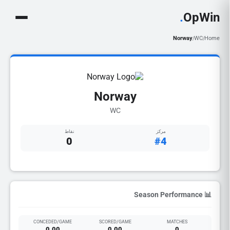
.
OpWin
Norway
WC
Home
/
/
Norway
WC
مركز
نقاط
0
#4
📊 Season Performance
CONCEDED/GAME
SCORED/GAME
MATCHES
0.00
0.00
0