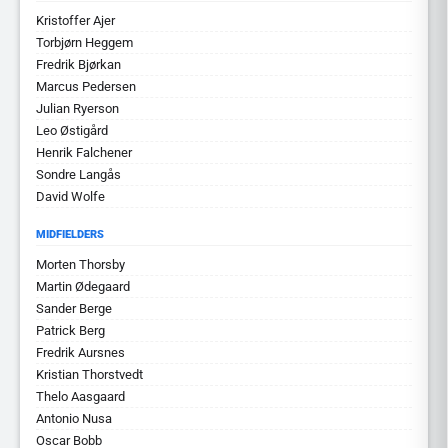
Kristoffer Ajer
Torbjørn Heggem
Fredrik Bjørkan
Marcus Pedersen
Julian Ryerson
Leo Østigård
Henrik Falchener
Sondre Langås
David Wolfe
MIDFIELDERS
Morten Thorsby
Martin Ødegaard
Sander Berge
Patrick Berg
Fredrik Aursnes
Kristian Thorstvedt
Thelo Aasgaard
Antonio Nusa
Oscar Bobb