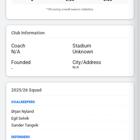
* Showing overall season statistics.
Club Information
Coach
Stadium
N/A
Unknown
Founded
City/Address
-
N/A
2025/26 Squad
GOALKEEPERS
Ørjan Nyland
Egil Selvik
Sander Tangvik
DEFENDERS