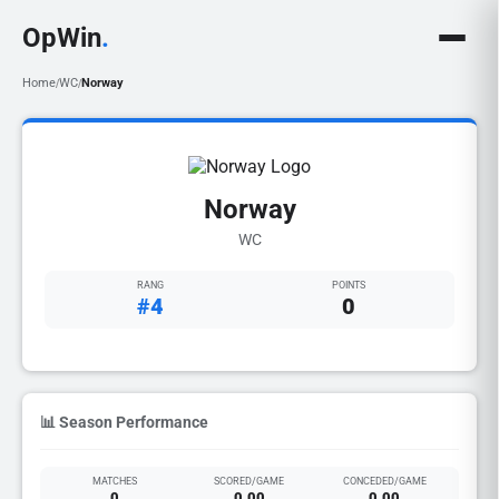
OpWin
.
Home
WC
Norway
/
/
Norway
WC
RANG
POINTS
#4
0
📊 Season Performance
MATCHES
SCORED/GAME
CONCEDED/GAME
0
0.00
0.00