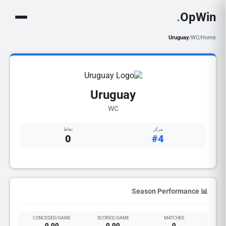
.
OpWin
Uruguay
WC
Home
/
/
Uruguay
WC
مركز
نقاط
0
#4
📊 Season Performance
CONCEDED/GAME
SCORED/GAME
MATCHES
0.00
0.00
0