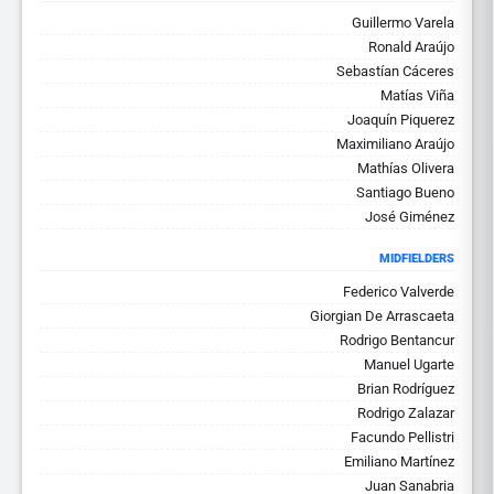
Guillermo Varela
Ronald Araújo
Sebastían Cáceres
Matías Viña
Joaquín Piquerez
Maximiliano Araújo
Mathías Olivera
Santiago Bueno
José Giménez
MIDFIELDERS
Federico Valverde
Giorgian De Arrascaeta
Rodrigo Bentancur
Manuel Ugarte
Brian Rodríguez
Rodrigo Zalazar
Facundo Pellistri
Emiliano Martínez
Juan Sanabria