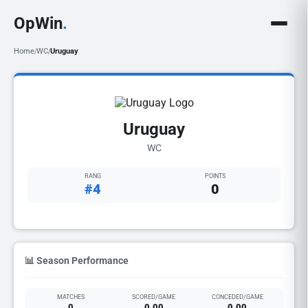
OpWin
.
Home
WC
Uruguay
/
/
Uruguay
WC
RANG
POINTS
#4
0
📊 Season Performance
MATCHES
SCORED/GAME
CONCEDED/GAME
0
0.00
0.00