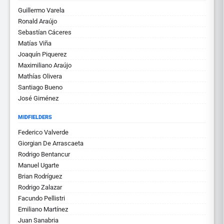
Guillermo Varela
Ronald Araújo
Sebastían Cáceres
Matías Viña
Joaquín Piquerez
Maximiliano Araújo
Mathías Olivera
Santiago Bueno
José Giménez
MIDFIELDERS
Federico Valverde
Giorgian De Arrascaeta
Rodrigo Bentancur
Manuel Ugarte
Brian Rodríguez
Rodrigo Zalazar
Facundo Pellistri
Emiliano Martínez
Juan Sanabria