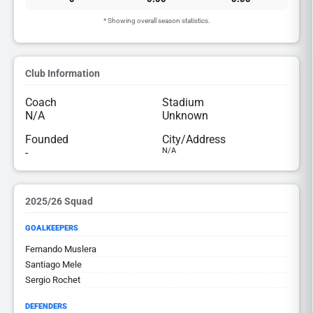
* Showing overall season statistics.
Club Information
Coach
Stadium
N/A
Unknown
Founded
City/Address
-
N/A
2025/26 Squad
GOALKEEPERS
Fernando Muslera
Santiago Mele
Sergio Rochet
DEFENDERS