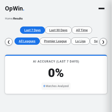
OpWin
.
Home
Results
/
Last 7 Days
Last 30 Days
All Time
All Leagues
Premier League
La Liga
Serie A
❮
❯
AI ACCURACY (LAST 7 DAYS)
0%
0
Matches Analyzed