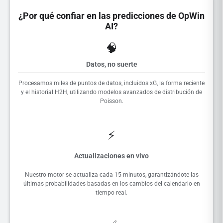
¿Por qué confiar en las predicciones de OpWin
AI?
🧠
Datos, no suerte
Procesamos miles de puntos de datos, incluidos xG, la forma reciente
y el historial H2H, utilizando modelos avanzados de distribución de
Poisson.
⚡
Actualizaciones en vivo
Nuestro motor se actualiza cada 15 minutos, garantizándote las
últimas probabilidades basadas en los cambios del calendario en
tiempo real.